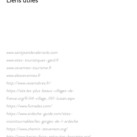
Liens utiles
www.saintjeandevaleriscle.com
www.sites
–touristiques–gard.fr
www.cevennes-tourisme.fr
www.alescevennes.fr
http://www.vezenobres.fr/
https://site.les-plus-beaux-villages-de-
france.org/fr/il4-village_i161-lussan.aspx
https://www.fumades.com/
https://www.ardeche-guide.com/sites-
incontournables/les-gorges-de-l-ardeche
https://www.chemin-stevenson.org/
http://www.barjac-foire-antiquites-brocante.org/