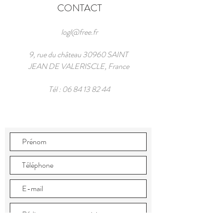
CONTACT
logl@free.fr
9, rue du château 30960 SAINT
JEAN DE VALERISCLE, France
Tél :
06 84 13 82 44