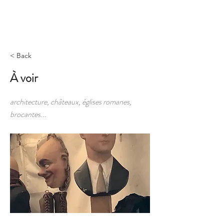
Réserver
< Back
À voir
architecture, châteaux, églises romanes,
brocantes...