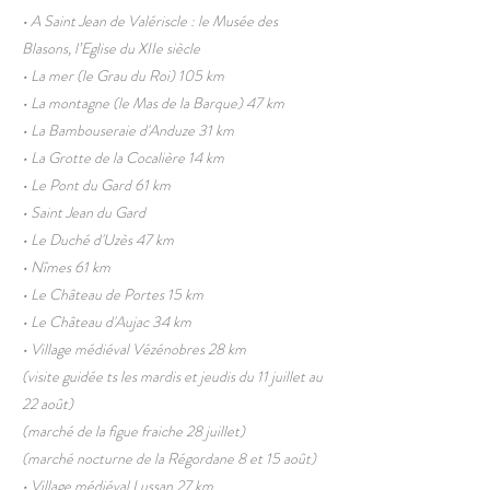
• A Saint Jean de Valériscle : le Musée des
Blasons, l’Eglise du XIIe siècle
• La mer (le Grau du Roi) 105 km
• La montagne (le Mas de la Barque) 47 km
• La Bambouseraie d'Anduze 31 km
• La Grotte de la Cocalière 14 km
• Le Pont du Gard 61 km
• Saint Jean du Gard
• Le Duché d'Uzès 47 km
• Nîmes 61 km
• Le Château de Portes 15 km
• Le Château d'Aujac 34 km
• Village médiéval Vézénobres 28 km
(visite guidée ts les mardis et jeudis du 11 juillet au
22 août)
(marché de la figue fraiche 28 juillet)
(marché nocturne de la Régordane 8 et 15 août)
• Village médiéval Lussan 27 km