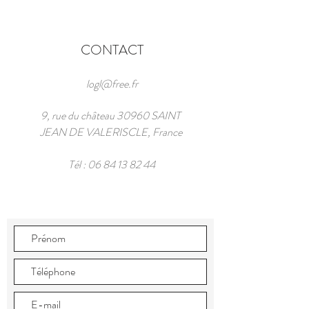
CONTACT
logl@free.fr
9, rue du château 30960 SAINT
JEAN DE VALERISCLE, France
Tél :
06 84 13 82 44