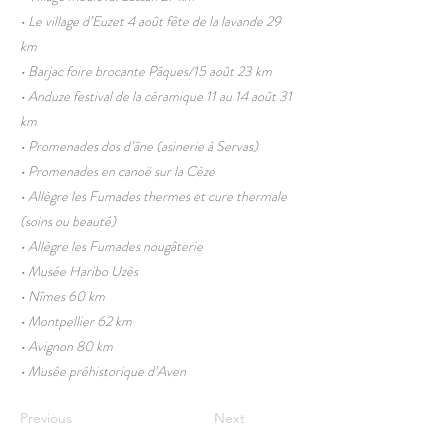
• Le village d’Euzet 4 août fête de la lavande 29
km
• Barjac foire brocante Pâques/15 août 23 km
• Anduze festival de la céramique 11 au 14 août 31
km
• Promenades dos d’âne (asinerie à Servas)
• Promenades en canoë sur la Cèze
• Allègre les Fumades thermes et cure thermale
(soins ou beauté)
• Allègre les Fumades nougâterie
• Musée Haribo Uzès
• Nîmes 60 km
• Montpellier 62 km
• Avignon 80 km
• Musée préhistorique d’Aven
Previous
Next