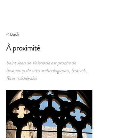
Réserver
< Back
À proximité
Saint Jean de Valeriscle est proche de
beaucoup de sites archéologiques, festivals,
fêtes médiévales