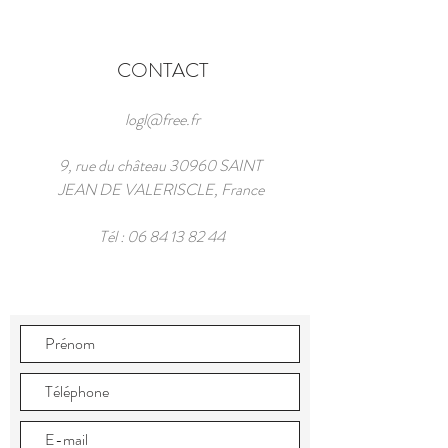
CONTACT
logl@free.fr
9, rue du château 30960 SAINT
JEAN DE VALERISCLE, France
Tél :
06 84 13 82 44